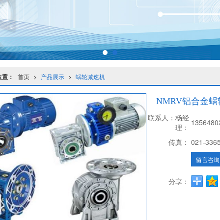
位置：
首页
>
产品展示
>
蜗轮减速机
NMRV铝合金
联系人：杨经
1356480
理：
传真：
021-336
留言咨询
分享：