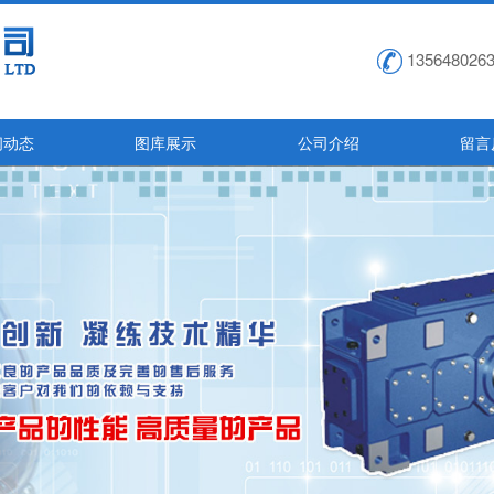
135648026
闻动态
图库展示
公司介绍
留言