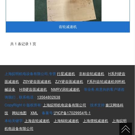
齿轮减速机
共 1 条记录 1 页
上海皖明机电设备有限公司,专营
行星减速机
非标齿轮减速机
H系列硬齿
面减速机
ZSY硬齿面减速机
ZJY硬齿面减速机
F系列齿轮减速机饲料机
械设备
H/B硬齿面减速机
NMRV涡轮减速机
等业务,有意向的客户请咨
询我们，联系电话：
13564802638
CopyRight © 版权所有:
上海皖明机电设备有限公司
技术支持:
秦汉网络科
技
网站地图
XML
备案号:
沪ICP备17029954号-1
本站关键字:
上海齿轮减速机
上海蜗轮减速机
上海摆线减速机
上海皖明
机电设备有限公司